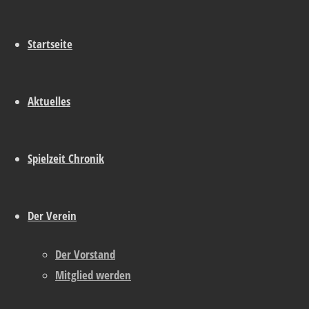
Startseite
Mordsfrau
Aktuelles
Autor:
Spielzeit Chronik
Corina
Rues-Benz
Der Verein
Genre:
Der Vorstand
Mitglied werden
„Tramödie“