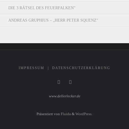
DIE 3 RÄTSEL DES FEUERFALKEN“
ANDREAS GRUPHIUS – „HERR PETER SQUENZ“
IMPRESSUM
|
DATENSCHUTZERKLÄRUNG
www.dellerlecker.de
Präsentiert von
Fluida
&
WordPress.