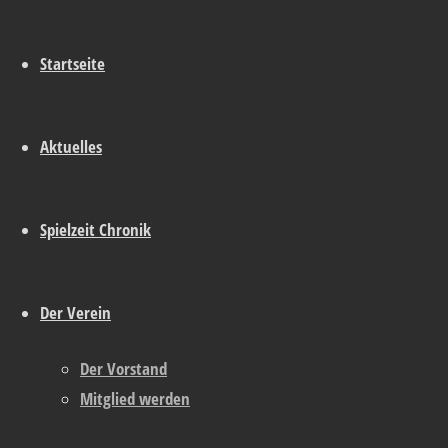
Nächstes Bild
Startseite
Schreibe einen
Aktuelles
Kommentar
Spielzeit Chronik
Du musst
angemeldet
sein, um einen
Kommentar abzugeben.
Der Verein
Impressum
|
Datenschutzerklärung
|
Der Vorstand
Zurück
Facebook
Instagram
Mitglied werden
nach
www.dellerlecker.de