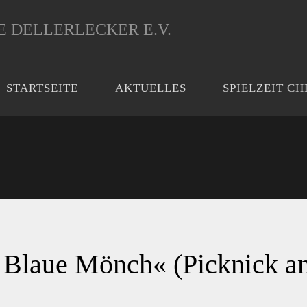
 DELLERLECKER E.V.
STARTSEITE
AKTUELLES
SPIELZEIT C
Krimi-Dinner »Der Blaue Mönch« (Picknick am Turm)
 Blaue Mönch« (Picknick a